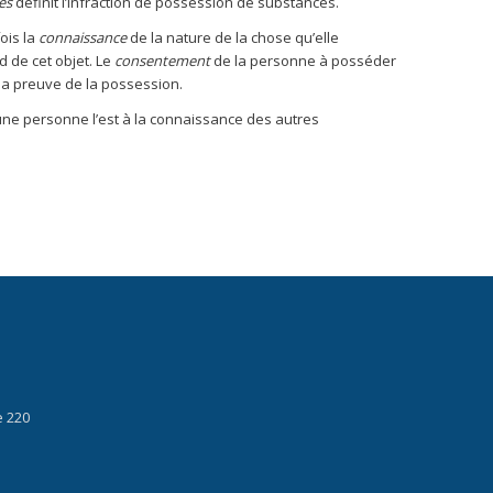
es
définit l’infraction de possession de substances.
fois la
connaissance
de la nature de la chose qu’elle
d de cet objet. Le
consentement
de la personne à posséder
la preuve de la possession.
une personne l’est à la connaissance des autres
e 220