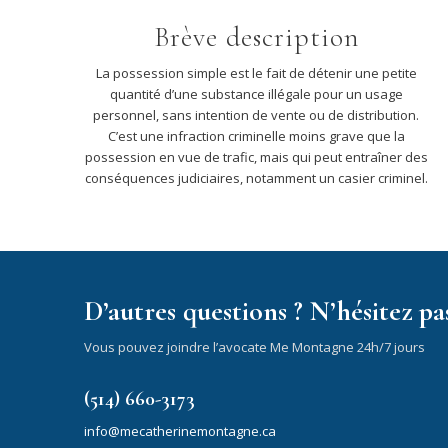
Brève description
La possession simple est le fait de détenir une petite
quantité d’une substance illégale pour un usage
personnel, sans intention de vente ou de distribution.
C’est une infraction criminelle moins grave que la
possession en vue de trafic, mais qui peut entraîner des
conséquences judiciaires, notamment un casier criminel.
D’autres questions ? N’hésitez pas
Vous pouvez joindre l’avocate Me Montagne 24h/7 jours
(514) 660-3173
info@mecatherinemontagne.ca