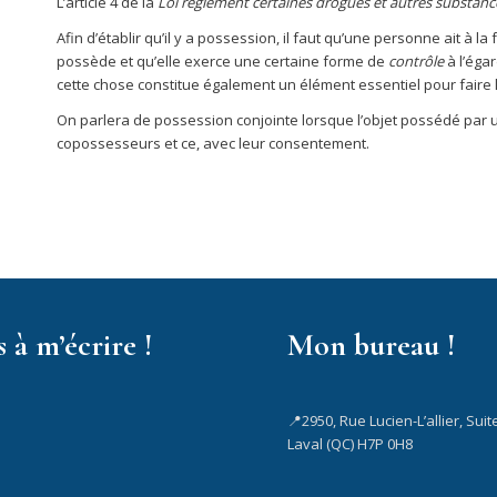
L’article 4 de la
Loi règlement certaines drogues et autres substanc
Afin d’établir qu’il y a possession, il faut qu’une personne ait à la 
possède et qu’elle exerce une certaine forme de
contrôle
à l’égar
cette chose constitue également un élément essentiel pour faire 
On parlera de possession conjointe lorsque l’objet possédé par 
copossesseurs et ce, avec leur consentement.
 à m’écrire !
Mon bureau !
📍2950, Rue Lucien-L’allier, Suit
Laval (QC) H7P 0H8